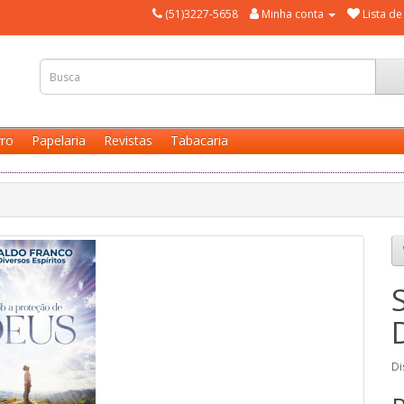
(51)3227-5658
Minha conta
Lista de
vro
Papelaria
Revistas
Tabacaria
Di