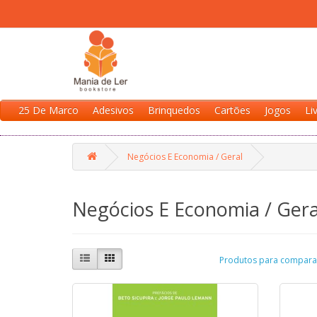
25 De Marco
Adesivos
Brinquedos
Cartões
Jogos
Li
Negócios E Economia / Geral
Negócios E Economia / Gera
Produtos para comparar