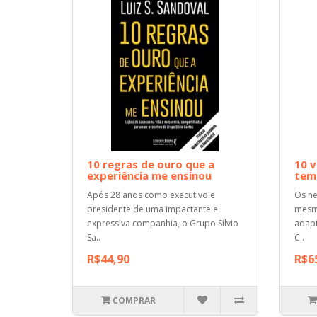
10 regras de ouro que a
10 v
experiência me ensinou
tem
Após 28 anos como executivo e
Os ne
presidente de uma impactante e
mesmo
expressiva companhia, o Grupo Silvio
adapt
Sa..
C..
R$44,90
R$6
COMPRAR