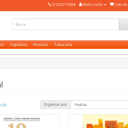
(51)3227-5658
Minha conta
Lista de
vro
Papelaria
Revistas
Tabacaria
l
Organizar por:
 (0)