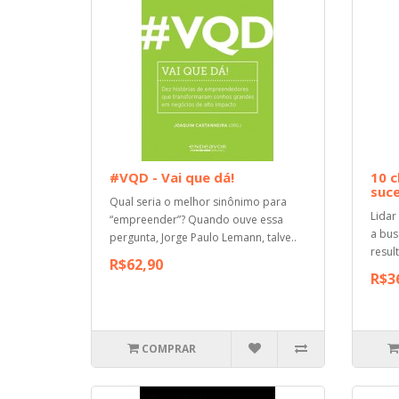
#VQD - Vai que dá!
10 c
suc
Qual seria o melhor sinônimo para
Lidar
“empreender”? Quando ouve essa
a bus
pergunta, Jorge Paulo Lemann, talve..
resul
R$62,90
R$3
COMPRAR