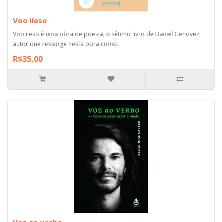
Voo ileso
Voo ileso é uma obra de poesia, o sétimo livro de Daniel Genovez,
autor que ressurge nesta obra como..
R$35,00
Voz ao verbo