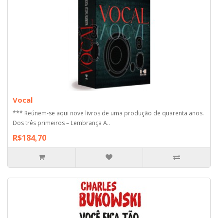
Vocal
*** Reúnem-se aqui nove livros de uma produção de quarenta anos.
Dos três primeiros – Lembrança A..
R$184,70