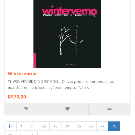
Winterverno
*LIVRO VENDIDO NO ESTADO. O livro pode conter pequenas
manchas em função da ação do tempo. Não s..
R$79,00
|<
<
71
72
73
74
75
76
77
78