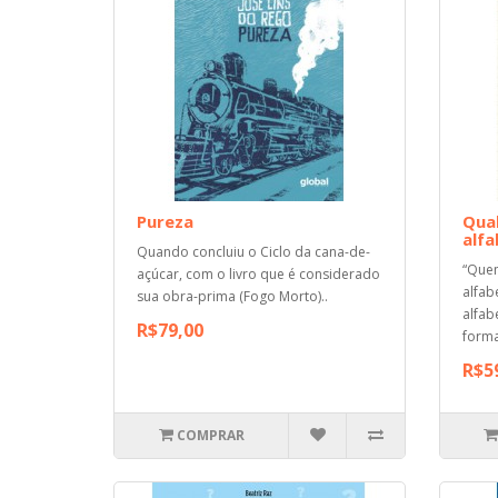
Pureza
Qua
alfa
Quando concluiu o Ciclo da cana-de-
“Que
açúcar, com o livro que é considerado
alfab
sua obra-prima (Fogo Morto)..
alfab
R$79,00
forma
R$5
COMPRAR