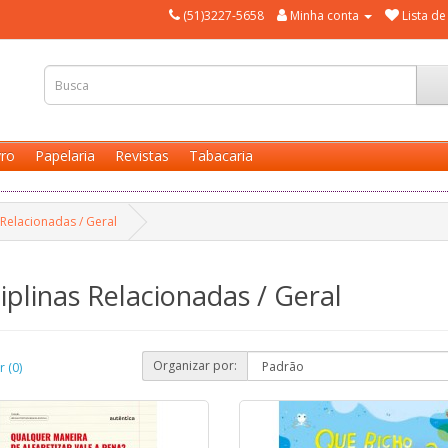
(51)3227-5658
Minha conta
Lista de
vro
Papelaria
Revistas
Tabacaria
 Relacionadas / Geral
plinas Relacionadas / Geral
Organizar por:
 (0)