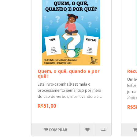
Quem, o quê, quando e por
Rec
quê?
Um li
Este livro-caixinha® estimula o
leito
processamento semântico por meio
jorna
do uso de verbos, incentivando a cr..
abord
R$51,00
R$5
COMPRAR