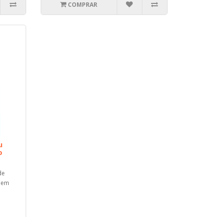
COMPRAR
u
o
de
dem