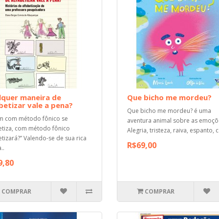
lquer maneira de
Que bicho me mordeu?
betizar vale a pena?
Que bicho me mordeu? é uma
m com método fônico se
aventura animal sobre as emoçõ
etiza, com método fônico
Alegria, tristeza, raiva, espanto, c
etizará?” Valendo-se de sua rica
R$69,00
..
9,80
COMPRAR
COMPRAR