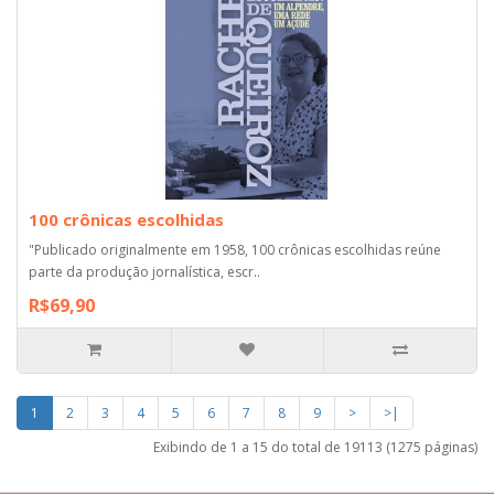
100 crônicas escolhidas
"Publicado originalmente em 1958, 100 crônicas escolhidas reúne
parte da produção jornalística, escr..
R$69,90
1
2
3
4
5
6
7
8
9
>
>|
Exibindo de 1 a 15 do total de 19113 (1275 páginas)