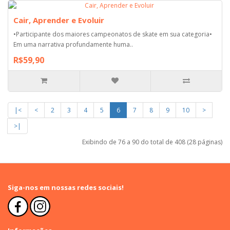
Cair, Aprender e Evoluir
•Participante dos maiores campeonatos de skate em sua categoria•
Em uma narrativa profundamente huma..
R$59,90
|<
<
2
3
4
5
6
7
8
9
10
>
>|
Exibindo de 76 a 90 do total de 408 (28 páginas)
Siga-nos em nossas redes sociais!