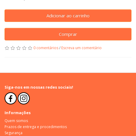
Adicionar ao carrinho
Comprar
0 comentários
/
Escreva um comentário
Siga-nos em nossas redes sociais!
Informações
Quem somos
Prazos de entrega e procedimentos
Segurança