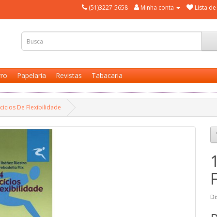
(51)3227-5658
Minha conta
Lista de
vro
Papelaria
Revistas
Tabacaria
cicios De Flexibilidade
Di