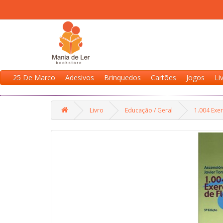
25 De Marco
Adesivos
Brinquedos
Cartões
Jogos
Li
Livro
Educação / Geral
1.004 Exer