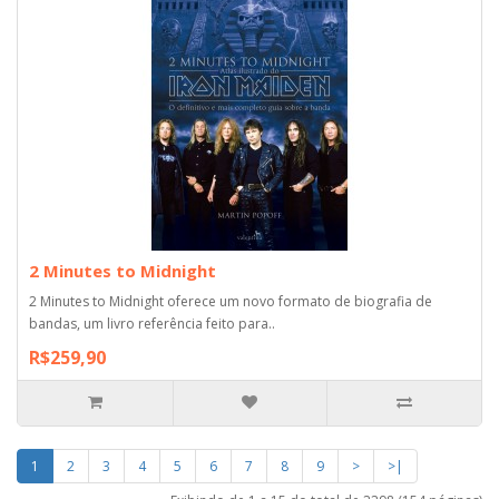
2 Minutes to Midnight
2 Minutes to Midnight oferece um novo formato de biografia de
bandas, um livro referência feito para..
R$259,90
1
2
3
4
5
6
7
8
9
>
>|